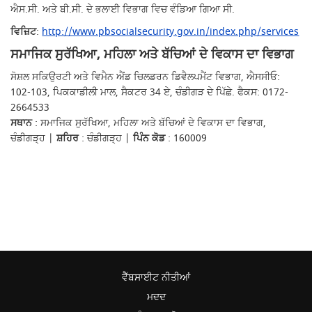
ਐਸ.ਸੀ. ਅਤੇ ਬੀ.ਸੀ. ਦੇ ਭਲਾਈ ਵਿਭਾਗ ਵਿਚ ਵੰਡਿਆ ਗਿਆ ਸੀ.
ਵਿਜ਼ਿਟ
:
http://www.pbsocialsecurity.gov.in/index.php/services
ਸਮਾਜਿਕ ਸੁਰੱਖਿਆ, ਮਹਿਲਾ ਅਤੇ ਬੱਚਿਆਂ ਦੇ ਵਿਕਾਸ ਦਾ ਵਿਭਾਗ
ਸੋਸ਼ਲ ਸਕਿਉਰਟੀ ਅਤੇ ਵਿਮੈਨ ਐਂਡ ਚਿਲਡਰਨ ਡਿਵੈਲਪਮੈਂਟ ਵਿਭਾਗ, ਐਸਸੀਓ:
102-103, ਪਿਕਕਾਡੀਲੀ ਮਾਲ, ਸੈਕਟਰ 34 ਏ, ਚੰਡੀਗੜ ਦੇ ਪਿੱਛੇ. ਫੈਕਸ: 0172-
2664533
ਸਥਾਨ
: ਸਮਾਜਿਕ ਸੁਰੱਖਿਆ, ਮਹਿਲਾ ਅਤੇ ਬੱਚਿਆਂ ਦੇ ਵਿਕਾਸ ਦਾ ਵਿਭਾਗ,
ਚੰਡੀਗੜ੍ਹ |
ਸ਼ਹਿਰ
: ਚੰਡੀਗੜ੍ਹ |
ਪਿੰਨ ਕੋਡ
: 160009
ਵੈੱਬਸਾਈਟ ਨੀਤੀਆਂ
ਮਦਦ