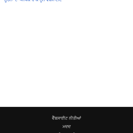
ਵੈੱਬਸਾਈਟ ਨੀਤੀਆਂ
ਮਦਦ